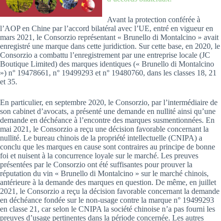
Avant la protection conférée à
l’AOP en Chine par l’accord bilatéral avec l’UE, entré en vigueur en
mars 2021, le Consorzio représentant « Brunello di Montalcino » avait
enregistré une marque dans cette juridiction. Sur cette base, en 2020, le
Consorzio a combattu l’enregistrement par une entreprise locale (JC
Boutique Limited) des marques identiques (« Brunello di Montalcino
») n° 19478661, n° 19499293 et n° 19480760, dans les classes 18, 21
et 35.
En particulier, en septembre 2020, le Consorzio, par l’intermédiaire de
son cabinet d’avocats, a présenté une demande en nullité ainsi qu’une
demande en déchéance à l’encontre des marques susmentionnées. En
mai 2021, le Consorzio a reçu une décision favorable concernant la
nullité. Le bureau chinois de la propriété intellectuelle (CNIPA) a
conclu que les marques en cause sont contraires au principe de bonne
foi et nuisent à la concurrence loyale sur le marché. Les preuves
présentées par le Consorzio ont été suffisantes pour prouver la
réputation du vin « Brunello di Montalcino » sur le marché chinois,
antérieure à la demande des marques en question. De même, en juillet
2021, le Consorzio a reçu la décision favorable concernant la demande
en déchéance fondée sur le non-usage contre la marque n° 19499293
en classe 21, car selon le CNIPA la société chinoise n’a pas fourni les
preuves d’usage pertinentes dans la période concernée. Les autres