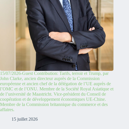
15/07/2026-Guest Contribution: Tarifs, terroir et Trump, par
John Clarke, ancien directeur auprès de la Commission
européenne et ancien chef de la délégation de l’UE auprès de
l’OMC et de l’ONU. Membre de la Société Royal Asiatique et
de l’université de Maastricht. Vice-président du Conseil de
coopération et de développement économiques UE-Chine.
Membre de la Commission britannique du commerce et des
affaires.
15 juillet 2026