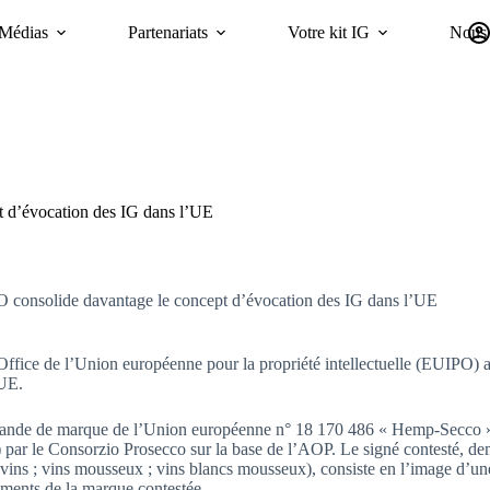
Médias
Partenariats
Votre kit IG
Nous 
Campagnes
Durabilité
GI Trends Panel
oriGIn Worldwide GIs 
t d’évocation des IG dans l’UE
 consolide davantage le concept d’évocation des IG dans l’UE
’Office de l’Union européenne pour la propriété intellectuelle (EUIPO) 
’UE.
mande de marque de l’Union européenne n° 18 170 486 « Hemp-Secco » (m
 par le Consorzio Prosecco sur la base de l’AOP. Le signé contesté, dem
 ; vins ; vins mousseux ; vins blancs mousseux), consiste en l’image d’
éments de la marque contestée.