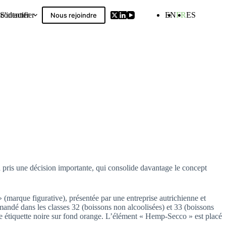
contacter
S'identifier
EN
FR
ES
Nous rejoindre
Compilation
a pris une décision importante, qui consolide davantage le concept
arque figurative), présentée par une entreprise autrichienne et
andé dans les classes 32 (boissons non alcoolisées) et 33 (boissons
une étiquette noire sur fond orange. L’élément « Hemp-Secco » est placé