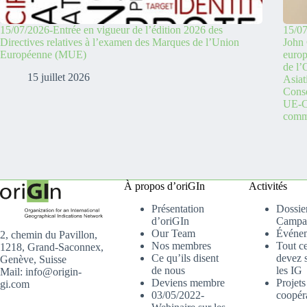
15/07/2026-Entrée en vigueur de l’édition 2026 des
15/07
Directives relatives à l’examen des Marques de l’Union
John 
Européenne (MUE)
europ
de l
15 juillet 2026
Asiat
Conse
UE-C
comme
À propos d’oriGIn
Activités
Présentation
Dossier
d’oriGIn
Campa
Our Team
Événe
2, chemin du Pavillon,
Nos membres
Tout c
1218, Grand-Saconnex,
Ce qu’ils disent
devez s
Genève, Suisse
de nous
les IG
Mail: info@origin-
Deviens membre
Projets
gi.com
03/05/2022-
coopér