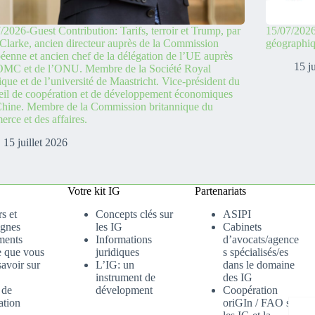
/2026-Guest Contribution: Tarifs, terroir et Trump, par
15/07/2026
Clarke, ancien directeur auprès de la Commission
géographi
éenne et ancien chef de la délégation de l’UE auprès
15 j
’OMC et de l’ONU. Membre de la Société Royal
ique et de l’université de Maastricht. Vice-président du
il de coopération et de développement économiques
hine. Membre de la Commission britannique du
rce et des affaires.
15 juillet 2026
Votre kit IG
Partenariats
s et
Concepts clés sur
ASIPI
gnes
les IG
Cabinets
ments
Informations
d’avocats/agence
e que vous
juridiques
s spécialisés/es
avoir sur
L’IG: un
dans le domaine
instrument de
des IG
 de
dévelopment
Coopération
ation
oriGIn / FAO sur