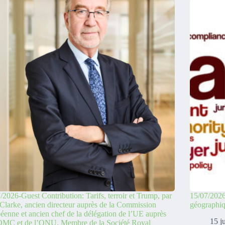
/2026-Guest Contribution: Tarifs, terroir et Trump, par
15/07/2026
Clarke, ancien directeur auprès de la Commission
géographi
éenne et ancien chef de la délégation de l’UE auprès
15 j
’OMC et de l’ONU. Membre de la Société Royal