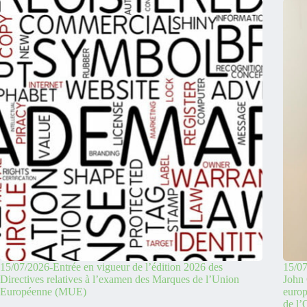
15/07/2026-Entrée en vigueur de l’édition 2026 des
15/07
Directives relatives à l’examen des Marques de l’Union
John 
Européenne (MUE)
europ
de l