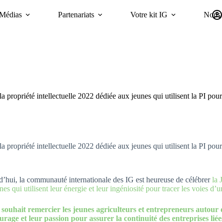
Médias
Partenariats
Votre kit IG
Nous 
Campagnes
Durabilité
GI Trends Panel
oriGIn Worldwide GIs 
 propriété intellectuelle 2022 dédiée aux jeunes qui utilisent la PI pou
 propriété intellectuelle 2022 dédiée aux jeunes qui utilisent la PI pou
’hui, la communauté internationale des IG est heureuse de célébrer
la 
nes qui utilisent leur énergie et leur ingéniosité pour tracer les voies d’
 souhait remercier les jeunes agriculteurs et entrepreneurs autour
urage et leur passion pour assurer la continuité des entreprises li