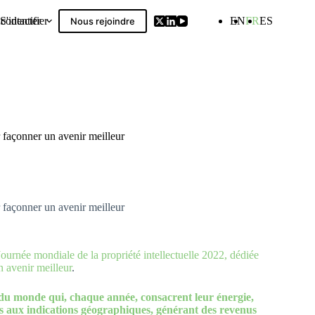
contacter
S'identifier
EN
FR
ES
Nous rejoindre
Compilation
r façonner un avenir meilleur
r façonner un avenir meilleur
Journée mondiale de la propriété intellectuelle 2022, dédiée
un avenir meilleur
.
 du monde qui, chaque année, consacrent leur énergie,
ées aux indications géographiques, générant des revenus