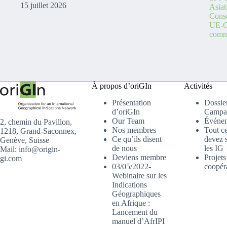
15 juillet 2026
Asiat
Conse
UE-C
comme
À propos d’oriGIn
Activités
Présentation
Dossier
d’oriGIn
Campa
Our Team
Événe
2, chemin du Pavillon,
Nos membres
Tout c
1218, Grand-Saconnex,
Ce qu’ils disent
devez s
Genève, Suisse
de nous
les IG
Mail: info@origin-
Deviens membre
Projets
gi.com
03/05/2022-
coopér
Webinaire sur les
Indications
Géographiques
en Afrique :
Lancement du
manuel d’AfrIPI