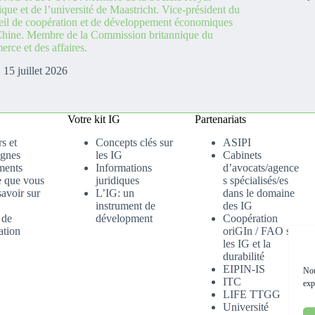
ique et de l’université de Maastricht. Vice-président du
il de coopération et de développement économiques
hine. Membre de la Commission britannique du
rce et des affaires.
15 juillet 2026
Votre kit IG
Partenariats
s et
Concepts clés sur
ASIPI
gnes
les IG
Cabinets
ments
Informations
d’avocats/agence
e que vous
juridiques
s spécialisés/es
avoir sur
L’IG: un
dans le domaine
instrument de
des IG
 de
dévelopment
Coopération
ation
oriGIn / FAO sur
les IG et la
durabilité
EIPIN-IS
Nou
ITC
exp
LIFE TTGG
Université