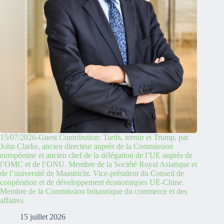
15/07/2026-Guest Contribution: Tarifs, terroir et Trump, par
John Clarke, ancien directeur auprès de la Commission
européenne et ancien chef de la délégation de l’UE auprès de
l’OMC et de l’ONU. Membre de la Société Royal Asiatique et
de l’université de Maastricht. Vice-président du Conseil de
coopération et de développement économiques UE-Chine.
Membre de la Commission britannique du commerce et des
affaires.
15 juillet 2026