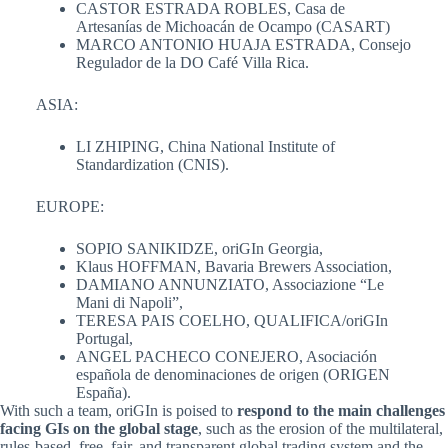
CASTOR ESTRADA ROBLES, Casa de
Artesanías de Michoacán de Ocampo (CASART)
MARCO ANTONIO HUAJA ESTRADA, Consejo
Regulador de la DO Café Villa Rica.
ASIA:
LI ZHIPING, China National Institute of
Standardization (CNIS).
EUROPE:
SOPIO SANIKIDZE, oriGIn Georgia,
Klaus HOFFMAN, Bavaria Brewers Association,
DAMIANO ANNUNZIATO, Associazione “Le
Mani di Napoli”,
TERESA PAIS COELHO, QUALIFICA/oriGIn
Portugal,
ANGEL PACHECO CONEJERO, Asociación
española de denominaciones de origen (ORIGEN
España).
With such a team, oriGIn is poised to
respond to the main challenges
facing GIs on the global stage
, such as the erosion of the multilateral,
rules-based, free, fair, and transparent global trading system and the