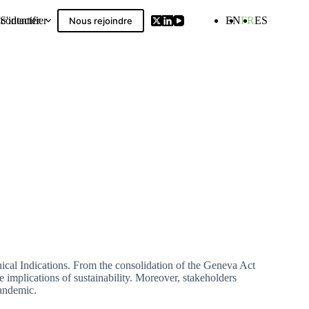
contacter
S'identifier
EN
FR
ES
Nous rejoindre
Compilation
ical Indications. From the consolidation of the Geneva Act
he implications of sustainability. Moreover, stakeholders
pandemic.