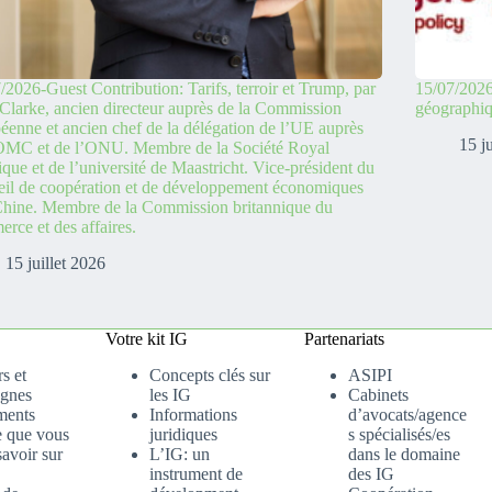
/2026-Guest Contribution: Tarifs, terroir et Trump, par
15/07/2026
Clarke, ancien directeur auprès de la Commission
géographi
éenne et ancien chef de la délégation de l’UE auprès
15 j
’OMC et de l’ONU. Membre de la Société Royal
ique et de l’université de Maastricht. Vice-président du
il de coopération et de développement économiques
hine. Membre de la Commission britannique du
rce et des affaires.
15 juillet 2026
Votre kit IG
Partenariats
s et
Concepts clés sur
ASIPI
gnes
les IG
Cabinets
ments
Informations
d’avocats/agence
e que vous
juridiques
s spécialisés/es
avoir sur
L’IG: un
dans le domaine
instrument de
des IG