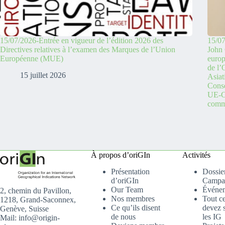
15/07/2026-Entrée en vigueur de l’édition 2026 des
15/07
Directives relatives à l’examen des Marques de l’Union
John 
Européenne (MUE)
europ
de l
15 juillet 2026
Asiat
Conse
UE-C
comme
À propos d’oriGIn
Activités
Présentation
Dossier
d’oriGIn
Campa
Our Team
Événe
2, chemin du Pavillon,
Nos membres
Tout c
1218, Grand-Saconnex,
Ce qu’ils disent
devez s
Genève, Suisse
de nous
les IG
Mail: info@origin-