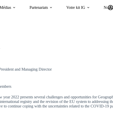
Médias
Partenariats
Votre kit IG
Nous 
Campagnes
Durabilité
GI Trends Panel
oriGIn Worldwide GIs 
President and Managing Director
embers
 year 2022 presents several challenges and opportunities for Geograph
 international registry and the revision of the EU system to addressing t
ve to continue coping with the uncertainties related to the COVID-19 