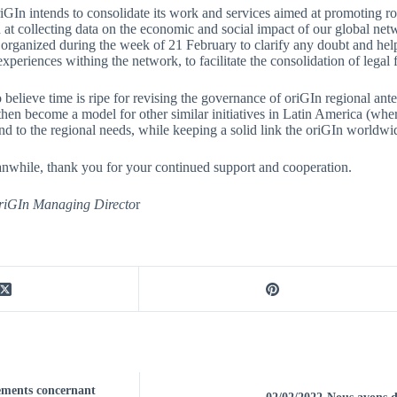
riGIn intends to consolidate its work and services aimed at promoting rob
 at collecting data on the economic and social impact of our global net
e organized during the week of 21 February to clarify any doubt and he
experiences withing the network, to facilitate the consolidation of leg
 believe time is ripe for revising the governance of oriGIn regional ante
hen become a model for other similar initiatives in Latin America (wher
d to the regional needs, while keeping a solid link the oriGIn worldwi
anwhile, thank you for your continued support and cooperation.
 oriGIn Managing Directo
r
pements concernant