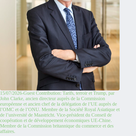
15/07/2026-Guest Contribution: Tarifs, terroir et Trump, par
John Clarke, ancien directeur auprès de la Commission
européenne et ancien chef de la délégation de l’UE auprès de
l’OMC et de l’ONU. Membre de la Société Royal Asiatique et
de l’université de Maastricht. Vice-président du Conseil de
coopération et de développement économiques UE-Chine.
Membre de la Commission britannique du commerce et des
affaires.