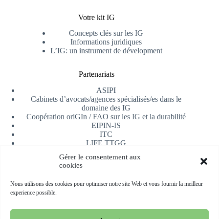
Votre kit IG
Concepts clés sur les IG
Informations juridiques
L’IG: un instrument de dévelopment
Partenariats
ASIPI
Cabinets d’avocats/agences spécialisés/es dans le
domaine des IG
Coopération oriGIn / FAO sur les IG et la durabilité
EIPIN-IS
ITC
LIFE TTGG
Université d’Alicante
Gérer le consentement aux
AfrIPI
cookies
Recevoir notre newsletter
Nous utilisons des cookies pour optimiser notre site Web et vous fournir la meilleur
experience possible.
S'inscrire