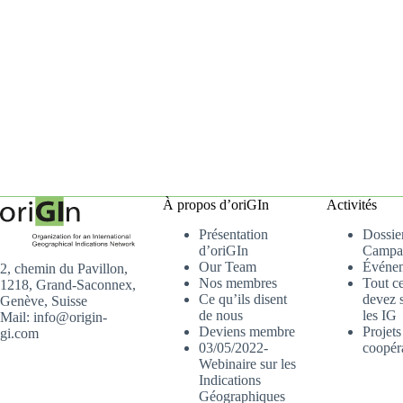
À propos d’oriGIn
Activités
Présentation
Dossier
d’oriGIn
Campa
Our Team
Événe
2, chemin du Pavillon,
Nos membres
Tout c
1218, Grand-Saconnex,
Ce qu’ils disent
devez s
Genève, Suisse
de nous
les IG
Mail: info@origin-
Deviens membre
Projets
gi.com
03/05/2022-
coopér
Webinaire sur les
Indications
Géographiques