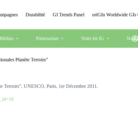
Campagnes
Durabilité
GI Trends Panel
oriGIn Worldwide GIs 
Médias
Partenariats
Votre kit IG
Nous 
ionales Planète Terroirs”
nète Terroirs”, UNESCO, Paris, 1er Décembre 2011.
e_id=16