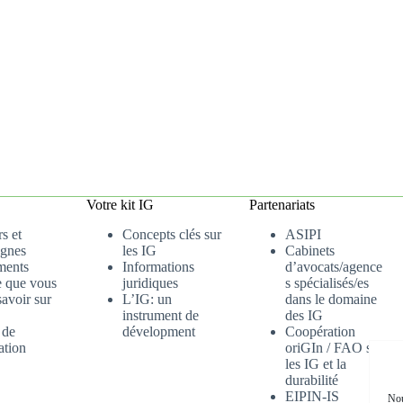
Votre kit IG
Partenariats
s et
Concepts clés sur
ASIPI
gnes
les IG
Cabinets
ments
Informations
d’avocats/agence
e que vous
juridiques
s spécialisés/es
avoir sur
L’IG: un
dans le domaine
instrument de
des IG
 de
dévelopment
Coopération
ation
oriGIn / FAO sur
les IG et la
durabilité
EIPIN-IS
Nou