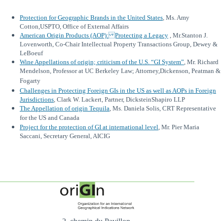
Protection for Geographic Brands in the United States
, Ms. Amy
Cotton,USPTO, Office of External Affairs
American Origin Products (AOP): Protecting a Legacy
, Mr.Stanton J.
Lovenworth, Co-Chair Intellectual Property Transactions Group, Dewey &
LeBoeuf
Wine Appellations of origin; criticism of the U.S. “GI System”
, Mr. Richard
Mendelson,
Professor at UC Berkeley Law; Attorney,Dickenson, Peatman &
Fogarty
Challenges in Protecting Foreign GIs in the US as well as AOPs in Foreign
Jurisdictions
, Clark W. Lackert, Partner, DicksteinShapiro LLP
The Appellation of origin Tequila
, Ms. Daniela Solis, CRT Representative
for the US and Canada
Project for the protection of GI at international level
, Mr. Pier Maria
Saccani, Secretary General, AICIG