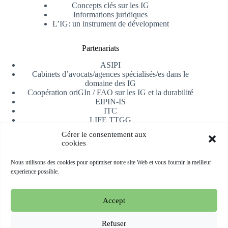
Concepts clés sur les IG
Informations juridiques
L’IG: un instrument de dévelopment
Partenariats
ASIPI
Cabinets d’avocats/agences spécialisés/es dans le
domaine des IG
Coopération oriGIn / FAO sur les IG et la durabilité
EIPIN-IS
ITC
LIFE TTGG
Université d’Alicante
Gérer le consentement aux
AfrIPI
cookies
Recevoir notre newsletter
Nous utilisons des cookies pour optimiser notre site Web et vous fournir la meilleur
experience possible.
S'inscrire
Accept
Copyright © 2026 oriGIn | Organization for an International
Geographical Indications Network -
Site web hébergé et géré
Refuser