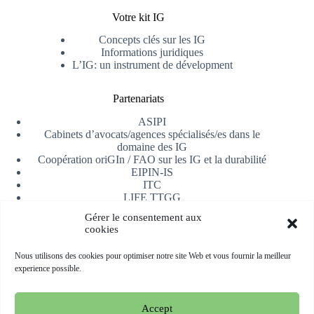
Votre kit IG
Concepts clés sur les IG
Informations juridiques
L’IG: un instrument de dévelopment
Partenariats
ASIPI
Cabinets d’avocats/agences spécialisés/es dans le
domaine des IG
Coopération oriGIn / FAO sur les IG et la durabilité
EIPIN-IS
ITC
LIFE TTGG
Université d’Alicante
Gérer le consentement aux
AfrIPI
cookies
Recevoir notre newsletter
Nous utilisons des cookies pour optimiser notre site Web et vous fournir la meilleur
experience possible.
S'inscrire
Accept