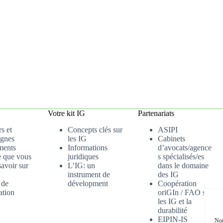
Votre kit IG
Partenariats
s et
Concepts clés sur
ASIPI
gnes
les IG
Cabinets
ments
Informations
d’avocats/agence
e que vous
juridiques
s spécialisés/es
avoir sur
L’IG: un
dans le domaine
instrument de
des IG
 de
dévelopment
Coopération
ation
oriGIn / FAO sur
les IG et la
durabilité
EIPIN-IS
Nou