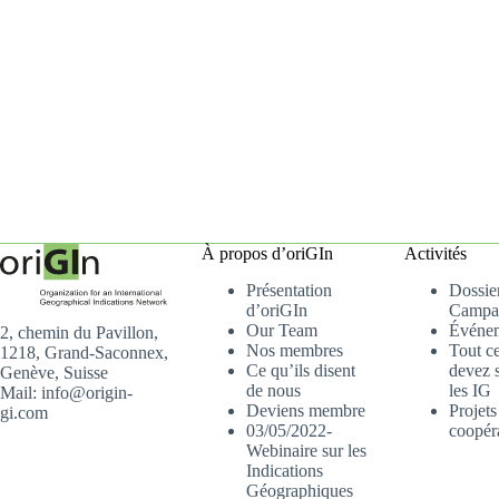
À propos d’oriGIn
Activités
Présentation
Dossier
d’oriGIn
Campa
Our Team
Événe
2, chemin du Pavillon,
Nos membres
Tout c
1218, Grand-Saconnex,
Ce qu’ils disent
devez s
Genève, Suisse
de nous
les IG
Mail: info@origin-
Deviens membre
Projets
gi.com
03/05/2022-
coopér
Webinaire sur les
Indications
Géographiques