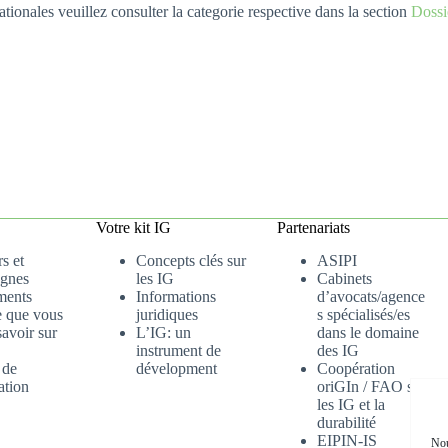
tionales veuillez consulter la categorie respective dans la section
Dossi
Votre kit IG
Partenariats
s et
Concepts clés sur
ASIPI
gnes
les IG
Cabinets
ments
Informations
d’avocats/agence
e que vous
juridiques
s spécialisés/es
avoir sur
L’IG: un
dans le domaine
instrument de
des IG
 de
dévelopment
Coopération
ation
oriGIn / FAO sur
les IG et la
durabilité
EIPIN-IS
Nou