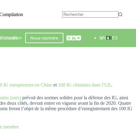
Compilation
contacter
S'identifier
EN
FR
ES
Nous rejoindre
 100 IG européennes en Chine
et
100 IG chinoises dans l’UE
.
hains jours)
prévoit des normes solides pour la défense des IG, ainsi
des deux côtés, devrait entrer en vigueur avant la fin de 2020. Quatre
 noms feront l’objet de la même procédure d’enregistrement des 100 IG
nir membre