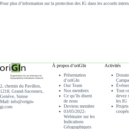
Pour plus d’information sur la protection des IG dans les accords interna
À propos d’oriGIn
Activités
Présentation
Dossier
d’oriGIn
Campa
Our Team
Événe
2, chemin du Pavillon,
Nos membres
Tout c
1218, Grand-Saconnex,
Ce qu’ils disent
devez s
Genève, Suisse
de nous
les IG
Mail: info@origin-
Deviens membre
Projets
gi.com
03/05/2022-
coopér
Webinaire sur les
Indications
Géographiques