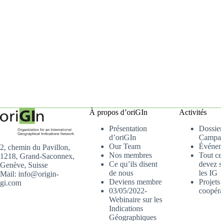
À propos d’oriGIn
Activités
Présentation
Dossier
d’oriGIn
Campa
Our Team
Événe
2, chemin du Pavillon,
Nos membres
Tout c
1218, Grand-Saconnex,
Ce qu’ils disent
devez s
Genève, Suisse
de nous
les IG
Mail: info@origin-
Deviens membre
Projets
gi.com
03/05/2022-
coopér
Webinaire sur les
Indications
Géographiques