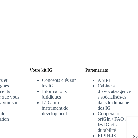
Votre kit IG
Partenariats
s et
Concepts clés sur
ASIPI
gnes
les IG
Cabinets
ments
Informations
d’avocats/agence
e que vous
juridiques
s spécialisés/es
avoir sur
L’IG: un
dans le domaine
instrument de
des IG
 de
dévelopment
Coopération
ation
oriGIn / FAO sur
les IG et la
durabilité
EIPIN-IS
Nou