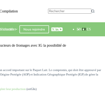
Compilation
contacter
S'identifier
EN
FR
ES
Nous rejoindre
teurs de fromages avec IG la possibilité de
un accord important sur le Paquet Lait. Le compromis, qui doit être approuvé par
’Origine Protégée (AOP) et Indication Géographique Protégée (IGP) de gérer la
gérer leur production
(oriGIn)