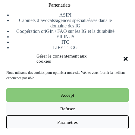
Partenariats
ASIPI
Cabinets d’avocats/agences spécialisés/es dans le
domaine des IG
Coopération oriGIn / FAO sur les IG et la durabilité
EIPIN-IS
ITC
LIFE TTGG
Université d’Alicante
Gérer le consentement aux
AfrIPI
cookies
Recevoir notre newsletter
Nous utilisons des cookies pour optimiser notre site Web et vous fournir la meilleur
experience possible.
S'inscrire
Accept
Copyright © 2026 oriGIn | Organization for an International
Geographical Indications Network -
Site web hébergé et géré
Refuser
par Esperluat
Paramètres
Terms & conditions
Cookie Policy