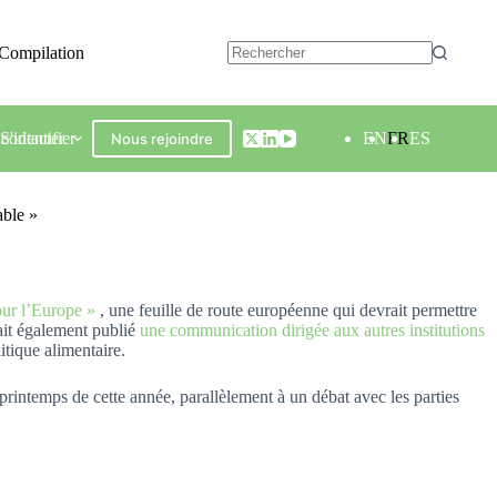
Compilation
contacter
S'identifier
EN
FR
ES
Nous rejoindre
able »
our l’Europe »
, une feuille de route européenne qui devrait permettre
ait également publié
une communication dirigée aux autres institutions
itique alimentaire.
printemps de cette année, parallèlement à un débat avec les parties