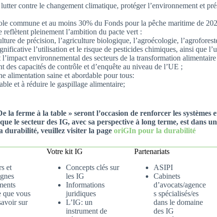
lutter contre le changement climatique, protéger l’environnement et prés
cole commune et au moins 30% du Fonds pour la pêche maritime de 2021 
e reflètent pleinement l’ambition du pacte vert :
ulture de précision, l’agriculture biologique, l’agroécologie, l’agroforest
ficative l’utilisation et le risque de pesticides chimiques, ainsi que l’ut
 l’impact environnemental des secteurs de la transformation alimentaire e
nt des capacités de contrôle et d’enquête au niveau de l’UE ;
 alimentation saine et abordable pour tous:
ble et à réduire le gaspillage alimentaire;
 De la ferme à la table » seront l’occasion de renforcer les systèm
 que le secteur des IG, avec sa perspective à long terme, est dans u
 durabilité, veuillez visiter la page
oriGIn pour la durabilité
Votre kit IG
Partenariats
s et
Concepts clés sur
ASIPI
gnes
les IG
Cabinets
ments
Informations
d’avocats/agence
e que vous
juridiques
s spécialisés/es
avoir sur
L’IG: un
dans le domaine
instrument de
des IG