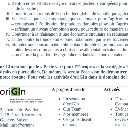
Renforcer les efforts des agriculteurs et pêcheurs européens pour 
et de la pêche ;
Garantir qu’au moins 40% du budget global de la politique agri
Veiller à ce que les plans stratégiques nationaux pour l’agricultur
– conduisant à l’utilisation de pratiques durables (à savoir l’agric
– reflétant un niveau d’ambition accru pour réduire de manière signi
Contribuer à la réalisation d’une économie circulaire en réduisant
Lutter contre la fraude alimentaire, notamment par le renforceme
Stimuler une consommation alimentaire durable et promouvoir une
– aider les consommateurs à choisir une alimentation saine et dura
– améliorer la position des agriculteurs dans la chaîne de valeur.
oriGIn estime que le « Pacte vert pour l’Europe » et la stratégie «
droits en particulier), De même, ils seront l’occasion de démontrer
notre époque. Pour voir les activités d’oriGIn dans le domaine de la
À propos d’oriGIn
Activités
Présentation
Dossier
d’oriGIn
Campa
Our Team
Événe
2, chemin du Pavillon,
Nos membres
Tout c
1218, Grand-Saconnex,
Ce qu’ils disent
devez s
Genève, Suisse
de nous
les IG
Mail: info@origin-