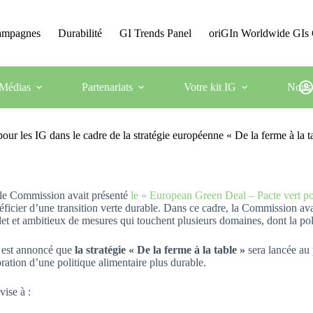
Campagnes
Durabilité
GI Trends Panel
oriGIn Worldwide GIs 
Médias
Partenariats
Votre kit IG
Nous 
ur les IG dans le cadre de la stratégie européenne « De la ferme à la t
elle Commission avait présenté
le « European Green Deal – Pacte vert p
néficier d’une transition verte durable. Dans ce cadre, la Commission av
et et ambitieux de mesures qui touchent plusieurs domaines, dont la pol
l est annoncé que
la stratégie « De la ferme à la table »
sera lancée au 
oration d’une politique alimentaire plus durable.
vise à :