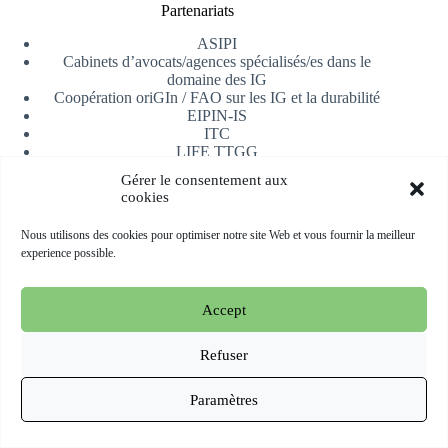
Partenariats
ASIPI
Cabinets d’avocats/agences spécialisés/es dans le
domaine des IG
Coopération oriGIn / FAO sur les IG et la durabilité
EIPIN-IS
ITC
LIFE TTGG
Université d’Alicante
Gérer le consentement aux
AfrIPI
cookies
Recevoir notre newsletter
Nous utilisons des cookies pour optimiser notre site Web et vous fournir la meilleur
experience possible.
S'inscrire
Accept
Copyright © 2026 oriGIn | Organization for an International
Geographical Indications Network -
Site web hébergé et géré
Refuser
par Esperluat
Paramètres
Terms & conditions
Cookie Policy