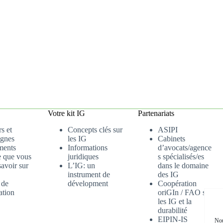
Votre kit IG
Partenariats
s et
Concepts clés sur
ASIPI
gnes
les IG
Cabinets
ments
Informations
d’avocats/agence
e que vous
juridiques
s spécialisés/es
avoir sur
L’IG: un
dans le domaine
instrument de
des IG
 de
dévelopment
Coopération
ation
oriGIn / FAO sur
les IG et la
durabilité
EIPIN-IS
Nou