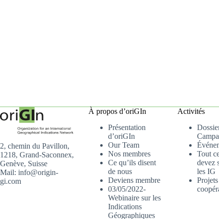
À propos d’oriGIn
Activités
Présentation
Dossier
d’oriGIn
Campa
Our Team
Événe
2, chemin du Pavillon,
Nos membres
Tout c
1218, Grand-Saconnex,
Ce qu’ils disent
devez s
Genève, Suisse
de nous
les IG
Mail: info@origin-
Deviens membre
Projets
gi.com
03/05/2022-
coopér
Webinaire sur les
Indications
Géographiques