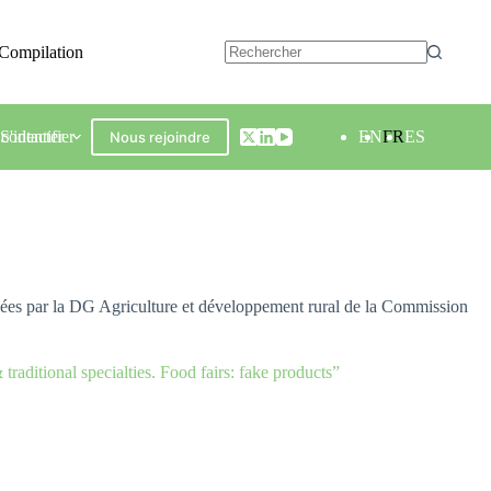
Compilation
contacter
S'identifier
EN
FR
ES
Nous rejoindre
ées par la DG Agriculture et développement rural de la Commission
traditional specialties. Food fairs: fake products”