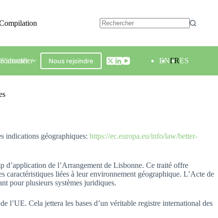
Compilation
contacter
S'identifier
EN
FR
ES
Nous rejoindre
es
es indications géographiques:
https://ec.europa.eu/info/law/better-
mp d’application de l’Arrangement de Lisbonne. Ce traité offre
es caractéristiques liées à leur environnement géographique. L’Acte de
nt pour plusieurs systèmes juridiques.
de l’UE. Cela jettera les bases d’un véritable registre international des