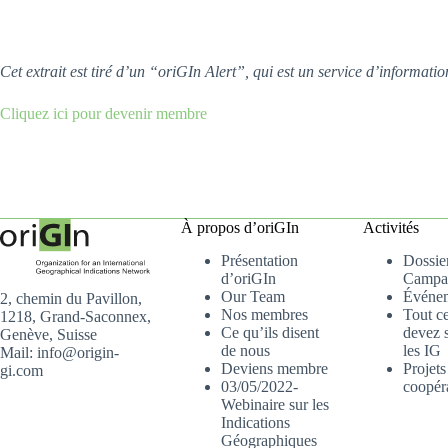
Cet extrait est tiré d’un “oriGIn Alert”, qui est un service d’informa
Cliquez ici pour devenir membre
À propos d’oriGIn
Activités
Présentation
Dossier
d’oriGIn
Campa
Our Team
Événe
2, chemin du Pavillon,
Nos membres
Tout c
1218, Grand-Saconnex,
Ce qu’ils disent
devez s
Genève, Suisse
de nous
les IG
Mail: info@origin-
Deviens membre
Projets
gi.com
03/05/2022-
coopér
Webinaire sur les
Indications
Géographiques