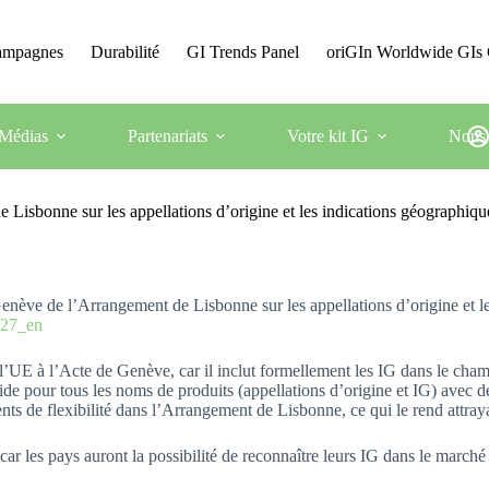
Campagnes
Durabilité
GI Trends Panel
oriGIn Worldwide GIs 
Médias
Partenariats
Votre kit IG
Nous 
Lisbonne sur les appellations d’origine et les indications géographiqu
enève de l’Arrangement de Lisbonne sur les appellations d’origine et l
8027_en
 l’UE à l’Acte de Genève, car il inclut formellement les IG dans le cha
ide pour tous les noms de produits (appellations d’origine et IG) avec d
ts de flexibilité dans l’Arrangement de Lisbonne, ce qui le rend attraya
car les pays auront la possibilité de reconnaître leurs IG dans le marché 