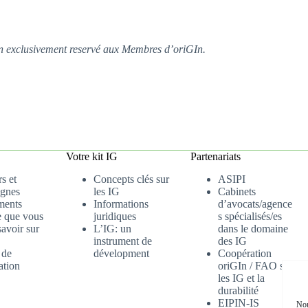
tion exclusivement reservé aux Membres d’oriGIn.
Votre kit IG
Partenariats
s et
Concepts clés sur
ASIPI
gnes
les IG
Cabinets
ments
Informations
d’avocats/agence
e que vous
juridiques
s spécialisés/es
avoir sur
L’IG: un
dans le domaine
instrument de
des IG
 de
dévelopment
Coopération
ation
oriGIn / FAO sur
les IG et la
durabilité
EIPIN-IS
Nou