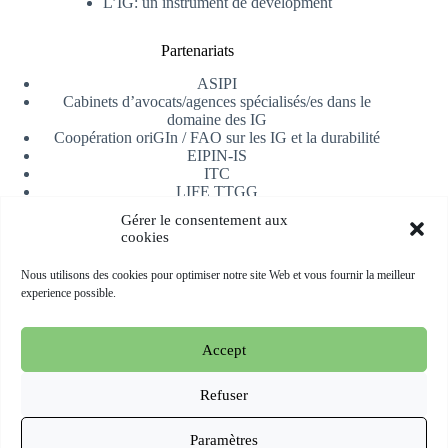
L’IG: un instrument de dévelopment
Partenariats
ASIPI
Cabinets d’avocats/agences spécialisés/es dans le
domaine des IG
Coopération oriGIn / FAO sur les IG et la durabilité
EIPIN-IS
ITC
LIFE TTGG
Université d’Alicante
Gérer le consentement aux
AfrIPI
cookies
Recevoir notre newsletter
Nous utilisons des cookies pour optimiser notre site Web et vous fournir la meilleur
experience possible.
S'inscrire
Accept
Copyright © 2026 oriGIn | Organization for an International
Geographical Indications Network -
Site web hébergé et géré
Refuser
par Esperluat
Paramètres