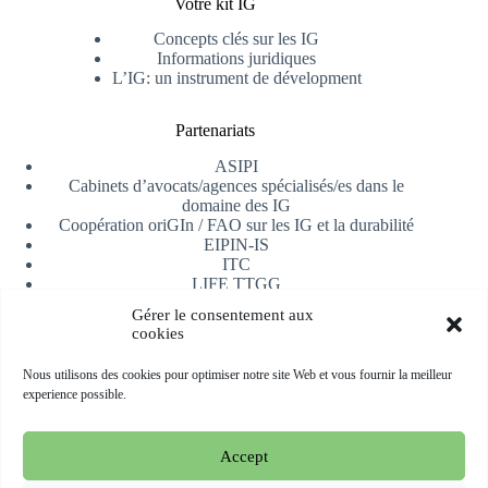
Votre kit IG
Concepts clés sur les IG
Informations juridiques
L’IG: un instrument de dévelopment
Partenariats
ASIPI
Cabinets d’avocats/agences spécialisés/es dans le
domaine des IG
Coopération oriGIn / FAO sur les IG et la durabilité
EIPIN-IS
ITC
LIFE TTGG
Université d’Alicante
Gérer le consentement aux
AfrIPI
cookies
Recevoir notre newsletter
Nous utilisons des cookies pour optimiser notre site Web et vous fournir la meilleur
experience possible.
S'inscrire
Accept
Copyright © 2026 oriGIn | Organization for an International