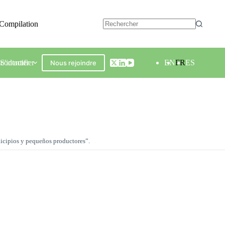
Compilation
contacter
S'identifier
EN
FR
ES
Nous rejoindre
unicipios y pequeños productores”.