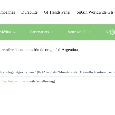
Campagnes
Durabilité
GI Trends Panel
oriGIn Worldwide GIs 
Médias
Partenariats
Votre kit IG
Nous 
 première “denominación de origen” d’Argentina
 de Tecnología Agropecuaria” (INTA) and du “Ministerio de Desarrollo Territorial, m
ominación de origen
(noticiasonline.org)