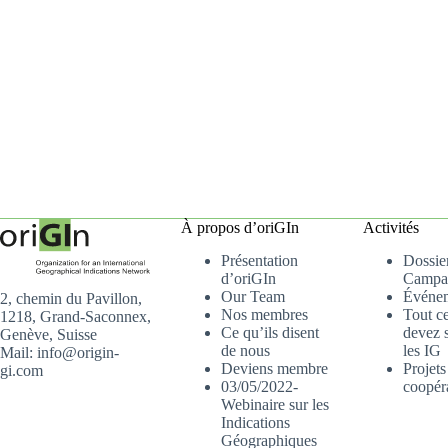
À propos d’oriGIn
Activités
Présentation
Dossier
d’oriGIn
Campa
Our Team
Événe
2, chemin du Pavillon,
Nos membres
Tout c
1218, Grand-Saconnex,
Ce qu’ils disent
devez s
Genève, Suisse
de nous
les IG
Mail: info@origin-
Deviens membre
Projets
gi.com
03/05/2022-
coopér
Webinaire sur les
Indications
Géographiques