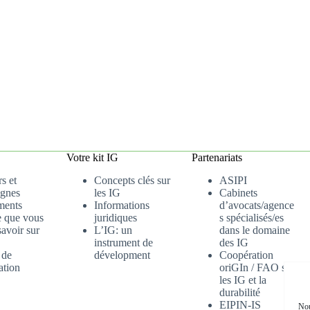
Votre kit IG
Partenariats
s et
Concepts clés sur
ASIPI
gnes
les IG
Cabinets
ments
Informations
d’avocats/agence
e que vous
juridiques
s spécialisés/es
avoir sur
L’IG: un
dans le domaine
instrument de
des IG
 de
dévelopment
Coopération
ation
oriGIn / FAO sur
les IG et la
durabilité
EIPIN-IS
Nou