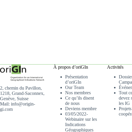
À propos d’oriGIn
Activités
Présentation
Dossier
d’oriGIn
Campa
Our Team
Événe
2, chemin du Pavillon,
Nos membres
Tout c
1218, Grand-Saconnex,
Ce qu’ils disent
devez s
Genève, Suisse
de nous
les IG
Mail: info@origin-
Deviens membre
Projets
gi.com
03/05/2022-
coopér
Webinaire sur les
Indications
Géographiques