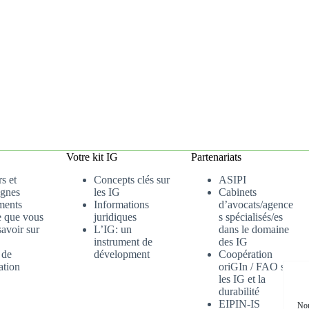
Votre kit IG
Partenariats
s et
Concepts clés sur
ASIPI
gnes
les IG
Cabinets
ments
Informations
d’avocats/agence
e que vous
juridiques
s spécialisés/es
avoir sur
L’IG: un
dans le domaine
instrument de
des IG
 de
dévelopment
Coopération
ation
oriGIn / FAO sur
les IG et la
durabilité
EIPIN-IS
Nou