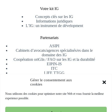
Votre kit IG
Concepts clés sur les IG
Informations juridiques
L’IG: un instrument de dévelopment
Partenariats
ASIPI
Cabinets d’avocats/agences spécialisés/es dans le
domaine des IG
Coopération oriGIn / FAO sur les IG et la durabilité
EIPIN-IS
ITC
LIFE TTGG
Université d’Alicante
Gérer le consentement aux
AfrIPI
cookies
Recevoir notre newsletter
Nous utilisons des cookies pour optimiser notre site Web et vous fournir la meilleur
experience possible.
S'inscrire