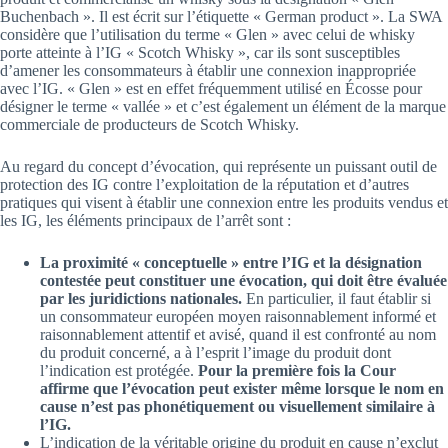
Buchenbach ». Il est écrit sur l’étiquette « German product ». La SWA
considère que l’utilisation du terme « Glen » avec celui de whisky
porte atteinte à l’IG « Scotch Whisky », car ils sont susceptibles
d’amener les consommateurs à établir une connexion inappropriée
avec l’IG. « Glen » est en effet fréquemment utilisé en Écosse pour
désigner le terme « vallée » et c’est également un élément de la marque
commerciale de producteurs de Scotch Whisky.
Au regard du concept d’évocation, qui représente un puissant outil de
protection des IG contre l’exploitation de la réputation et d’autres
pratiques qui visent à établir une connexion entre les produits vendus et
les IG, les éléments principaux de l’arrêt sont :
La proximité « conceptuelle » entre l’IG et la désignation
contestée peut constituer une évocation, qui doit être évaluée
par les juridictions nationales.
En particulier, il faut établir si
un consommateur européen moyen raisonnablement informé et
raisonnablement attentif et avisé, quand il est confronté au nom
du produit concerné, a à l’esprit l’image du produit dont
l’indication est protégée.
Pour la première fois la Cour
affirme que l’évocation peut exister même lorsque le nom en
cause n’est pas phonétiquement ou visuellement similaire à
l’IG.
L’indication de la véritable origine du produit en cause n’exclut