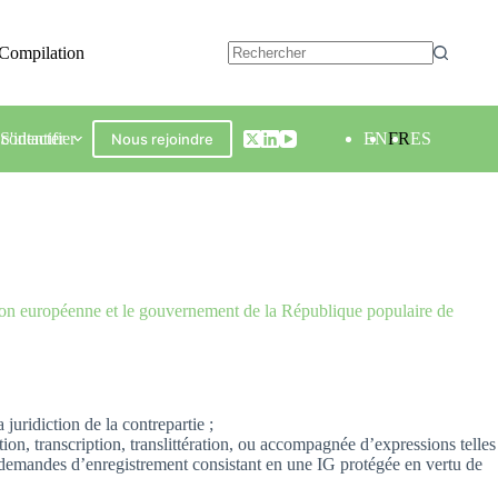
Compilation
contacter
S'identifier
EN
FR
ES
Nous rejoindre
Union européenne et le gouvernement de la République populaire de
juridiction de la contrepartie ;
ion, transcription, translittération, ou accompagnée d’expressions telles
les demandes d’enregistrement consistant en une IG protégée en vertu de