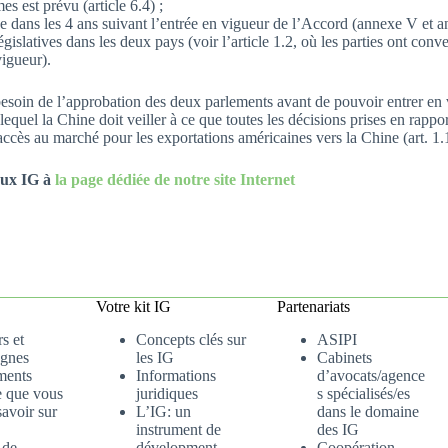
s est prévu (article 6.4) ;
ée dans les 4 ans suivant l’entrée en vigueur de l’Accord (annexe V et 
gislatives dans les deux pays (voir l’article 1.2, où les parties ont conve
igueur).
a besoin de l’approbation des deux parlements avant de pouvoir entrer en 
 lequel la Chine doit veiller à ce que toutes les décisions prises en rap
ccès au marché pour les exportations américaines vers la Chine (art. 1.
 aux IG à
la page dédiée de notre site Internet
Votre kit IG
Partenariats
s et
Concepts clés sur
ASIPI
gnes
les IG
Cabinets
ments
Informations
d’avocats/agence
e que vous
juridiques
s spécialisés/es
avoir sur
L’IG: un
dans le domaine
instrument de
des IG
 de
dévelopment
Coopération