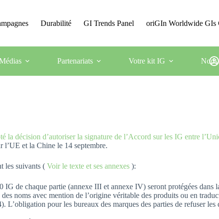
Campagnes
Durabilité
GI Trends Panel
oriGIn Worldwide GIs 
Médias
Partenariats
Votre kit IG
Nous 
té la décision d’autoriser la signature de l’Accord sur les IG entre l’
ar l’UE et la Chine le 14 septembre.
t les suivants (
Voir le texte et ses annexes
):
 IG de chaque partie (annexe III et annexe IV) seront protégées dans la 
 des noms avec mention de l’origine véritable des produits ou en traduct
t. 4). L’obligation pour les bureaux des marques des parties de refuser 