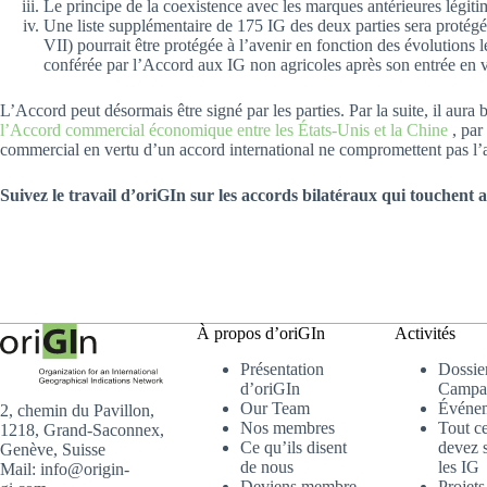
Le principe de la coexistence avec les marques antérieures légitime
Une liste supplémentaire de 175 IG des deux parties sera protég
VII) pourrait être protégée à l’avenir en fonction des évolutions lé
conférée par l’Accord aux IG non agricoles après son entrée en v
L’Accord peut désormais être signé par les parties. Par la suite, il aur
l’Accord commercial économique entre les États-Unis et la Chine
, par
commercial en vertu d’un accord international ne compromettent pas l’a
Suivez le travail d’oriGIn sur les accords bilatéraux qui touchent
À propos d’oriGIn
Activités
Présentation
Dossier
d’oriGIn
Campa
Our Team
Événe
2, chemin du Pavillon,
Nos membres
Tout c
1218, Grand-Saconnex,
Ce qu’ils disent
devez s
Genève, Suisse
de nous
les IG
Mail: info@origin-
Deviens membre
Projets