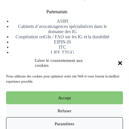
Partenariats
ASIPI
Cabinets d’avocats/agences spécialisés/es dans le
domaine des IG
Coopération oriGIn / FAO sur les IG et la durabilité
EIPIN-IS
ITC
LIFE TTGG
Université d’Alicante
Gérer le consentement aux
AfrIPI
cookies
Recevoir notre newsletter
Nous utilisons des cookies pour optimiser notre site Web et vous fournir la meilleur
experience possible.
S'inscrire
Accept
Copyright © 2026 oriGIn | Organization for an International
Geographical Indications Network -
Site web hébergé et géré
Refuser
par Esperluat
Paramètres