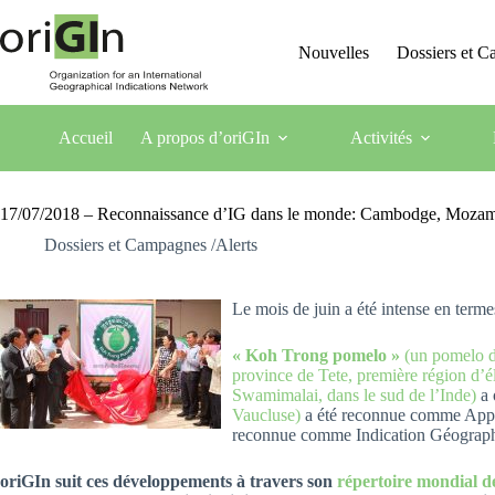
Nouvelles
Dossiers et 
Accueil
A propos d’oriGIn
Activités
17/07/2018 – Reconnaissance d’IG dans le monde: Cambodge, Mozambi
Dossiers et Campagnes /Alerts
Le mois de juin a été intense en ter
« Koh Trong pomelo »
(un pomelo d
province de Tete, première région d
Swamimalai, dans le sud de l’Inde)
a 
Vaucluse)
a été reconnue comme Appe
reconnue comme Indication Géograph
oriGIn suit ces développements à travers son
répertoire mondial d