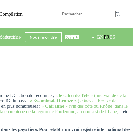
Compilation
contacter
S'identifier
EN
FR
ES
Nous rejoindre
sième IG nationale reconnue ;
« le cabri de Tete »
(une viande de la
ère IG du pays ;
« Swamimalai bronze »
(icônes en bronze de
s en plus nombreuses ;
« Cairanne »
(vin des côte du Rhône, dans le
 la charcuterie de la région de Pordenone, au nord-est de l’Italie)
a été
ans les pays tiers. Pour établir un vrai registre international des