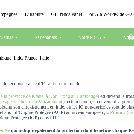
Campagnes
Durabilité
GI Trends Panel
oriGIn Worldwide GIs 
Médias
Partenariats
Votre kit IG
Nous 
que, Inde, France, Italie
mes de reconnaissance d’IG autour du monde.
e la province de Kratie, à Koh Trong au Cambodge)
est devenu la troi
’élevage de chèvre du Mozambique)
a été reconnu, en devenant la premi
obtenu son enregistrement en Inde, où les IG non-agricoles sont de plu
llation d’Origine Protégée (AOP) au niveau européen ;
« Pitina »
(de
ique Protégée (IGP) dans l’UE .
es IG
qui indique également la protection dont bénéficie chaque IG d