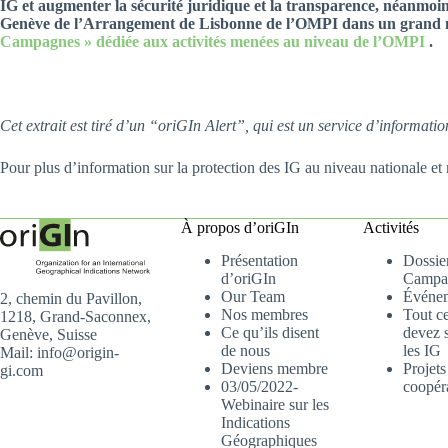
IG et augmenter la sécurité juridique et la transparence, néanmoins
Genève de l’Arrangement de Lisbonne de l’OMPI dans un grand nom
Campagnes » dédiée aux activités menées au niveau de l’OMPI
.
Cet extrait est tiré d’un “oriGIn Alert”, qui est un service d’informa
Pour plus d’information sur la protection des IG au niveau nationale et 
À propos d’oriGIn
Activités
Présentation
Dossier
d’oriGIn
Campa
Our Team
Événe
2, chemin du Pavillon,
Nos membres
Tout c
1218, Grand-Saconnex,
Ce qu’ils disent
devez s
Genève, Suisse
de nous
les IG
Mail: info@origin-
Deviens membre
Projets
gi.com
03/05/2022-
coopér
Webinaire sur les
Indications
Géographiques