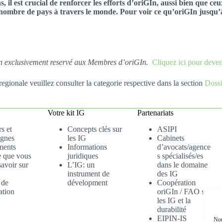
, il est crucial de renforcer les efforts d’oriGIn, aussi bien que 
bre de pays à travers le monde. Pour voir ce qu’oriGIn jusqu’à 
tion exclusivement reservé aux Membres d’oriGIn.
Cliquez ici pour dev
regionale veuillez consulter la categorie respective dans la section
Doss
Votre kit IG
Partenariats
s et
Concepts clés sur
ASIPI
gnes
les IG
Cabinets
ments
Informations
d’avocats/agence
e que vous
juridiques
s spécialisés/es
avoir sur
L’IG: un
dans le domaine
instrument de
des IG
 de
dévelopment
Coopération
ation
oriGIn / FAO sur
les IG et la
durabilité
EIPIN-IS
Nou