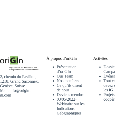
À propos d’oriGIn
Activités
Présentation
Dossier
d’oriGIn
Campa
Our Team
Événe
2, chemin du Pavillon,
Nos membres
Tout c
1218, Grand-Saconnex,
Ce qu’ils disent
devez s
Genève, Suisse
de nous
les IG
Mail: info@origin-
Deviens membre
Projets
gi.com
03/05/2022-
coopér
Webinaire sur les
Indications
Géographiques