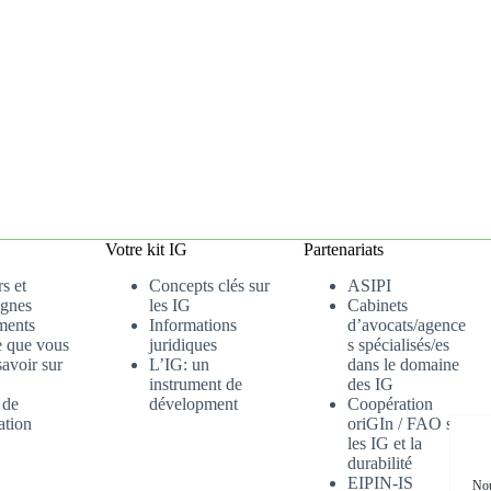
Votre kit IG
Partenariats
s et
Concepts clés sur
ASIPI
gnes
les IG
Cabinets
ments
Informations
d’avocats/agence
e que vous
juridiques
s spécialisés/es
avoir sur
L’IG: un
dans le domaine
instrument de
des IG
 de
dévelopment
Coopération
ation
oriGIn / FAO sur
les IG et la
durabilité
EIPIN-IS
Nou