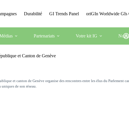
Campagnes
Durabilité
GI Trends Panel
oriGIn Worldwide GIs 
Médias
Partenariats
Votre kit IG
Nous 
République et Canton de Genève
blique et canton de Genève organise des rencontres entre les élus du Parlement cant
ts uniques de son réseau.