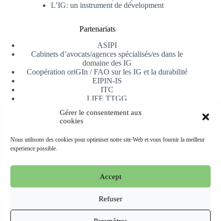
L’IG: un instrument de dévelopment
Partenariats
ASIPI
Cabinets d’avocats/agences spécialisés/es dans le
domaine des IG
Coopération oriGIn / FAO sur les IG et la durabilité
EIPIN-IS
ITC
LIFE TTGG
Université d’Alicante
Gérer le consentement aux
AfrIPI
cookies
Recevoir notre newsletter
Nous utilisons des cookies pour optimiser notre site Web et vous fournir la meilleur
experience possible.
S'inscrire
Accept
Copyright © 2026 oriGIn | Organization for an International
Geographical Indications Network -
Site web hébergé et géré
Refuser
par Esperluat
Paramètres