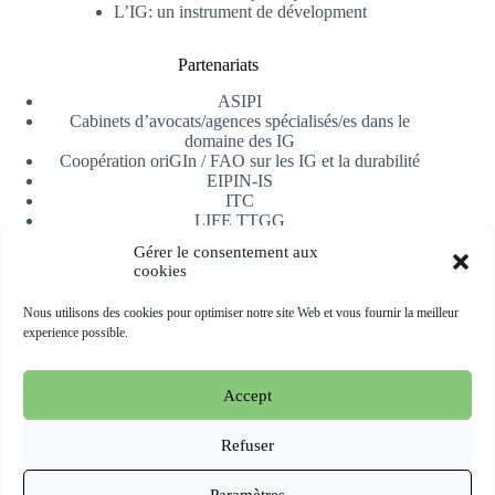
L’IG: un instrument de dévelopment
Partenariats
ASIPI
Cabinets d’avocats/agences spécialisés/es dans le
domaine des IG
Coopération oriGIn / FAO sur les IG et la durabilité
EIPIN-IS
ITC
LIFE TTGG
Université d’Alicante
Gérer le consentement aux
AfrIPI
cookies
Recevoir notre newsletter
Nous utilisons des cookies pour optimiser notre site Web et vous fournir la meilleur
experience possible.
S'inscrire
Accept
Copyright © 2026 oriGIn | Organization for an International
Geographical Indications Network -
Site web hébergé et géré
Refuser
par Esperluat
Paramètres