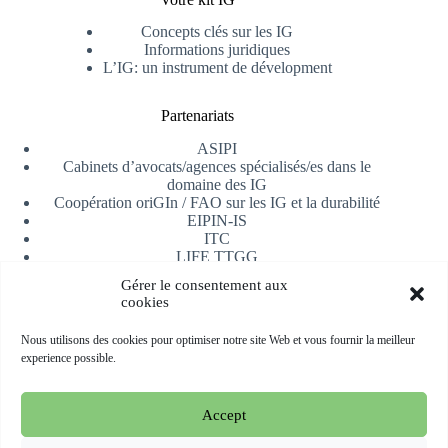
Concepts clés sur les IG
Informations juridiques
L’IG: un instrument de dévelopment
Partenariats
ASIPI
Cabinets d’avocats/agences spécialisés/es dans le
domaine des IG
Coopération oriGIn / FAO sur les IG et la durabilité
EIPIN-IS
ITC
LIFE TTGG
Université d’Alicante
Gérer le consentement aux
AfrIPI
cookies
Recevoir notre newsletter
Nous utilisons des cookies pour optimiser notre site Web et vous fournir la meilleur
experience possible.
S'inscrire
Accept
Copyright © 2026 oriGIn | Organization for an International