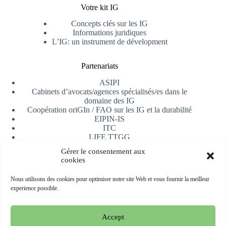
Votre kit IG
Concepts clés sur les IG
Informations juridiques
L’IG: un instrument de dévelopment
Partenariats
ASIPI
Cabinets d’avocats/agences spécialisés/es dans le
domaine des IG
Coopération oriGIn / FAO sur les IG et la durabilité
EIPIN-IS
ITC
LIFE TTGG
Université d’Alicante
Gérer le consentement aux
AfrIPI
cookies
Recevoir notre newsletter
Nous utilisons des cookies pour optimiser notre site Web et vous fournir la meilleur
experience possible.
S'inscrire
Accept