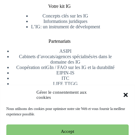
Votre kit IG
Concepts clés sur les IG
Informations juridiques
L’IG: un instrument de dévelopment
Partenariats
ASIPI
Cabinets d’avocats/agences spécialisés/es dans le
domaine des IG
Coopération oriGIn / FAO sur les IG et la durabilité
EIPIN-IS
ITC
LIFE TTGG
Université d’Alicante
Gérer le consentement aux
AfrIPI
cookies
Recevoir notre newsletter
Nous utilisons des cookies pour optimiser notre site Web et vous fournir la meilleur
experience possible.
S'inscrire
Accept