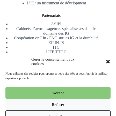
L’IG: un instrument de dévelopment
Partenariats
ASIPI
Cabinets d’avocats/agences spécialisés/es dans le
domaine des IG
Coopération oriGIn / FAO sur les IG et la durabilité
EIPIN-IS
ITC
LIFE TTGG
Université d’Alicante
Gérer le consentement aux
AfrIPI
cookies
Recevoir notre newsletter
Nous utilisons des cookies pour optimiser notre site Web et vous fournir la meilleur
experience possible.
S'inscrire
Accept
Copyright © 2026 oriGIn | Organization for an International
Geographical Indications Network -
Site web hébergé et géré
Refuser
par Esperluat