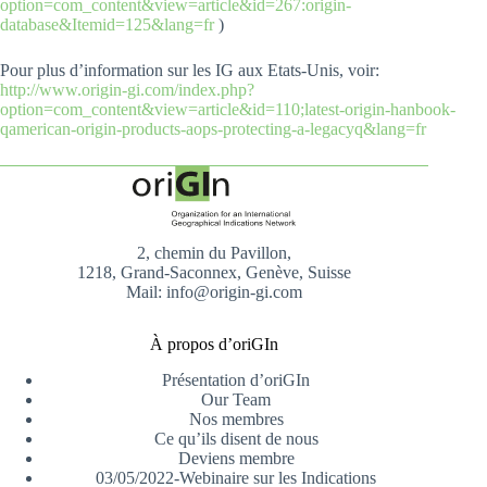
option=com_content&view=article&id=267:origin-
database&Itemid=125&lang=fr
)
Pour plus d’information sur les IG aux Etats-Unis, voir:
http://www.origin-gi.com/index.php?
option=com_content&view=article&id=110;latest-origin-hanbook-
qamerican-origin-products-aops-protecting-a-legacyq&lang=fr
2, chemin du Pavillon,
1218, Grand-Saconnex, Genève, Suisse
Mail: info@origin-gi.com
À propos d’oriGIn
Présentation d’oriGIn
Our Team
Nos membres
Ce qu’ils disent de nous
Deviens membre
03/05/2022-Webinaire sur les Indications