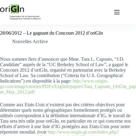
28/06/2012 – Le gagnant du Concours 2012 d’oriGIn
Nouvelles Archive
Nous sommes fiers d’annoncer que Mme. Tara L. Capsuto, “J.D.
Candidate” auprès de la “UC Berkeley School of Law”, a gagné le
Concours 2012 d’oriGIn, organisé en partenariat avec la Berkeley
School of Law. Sa contribution (“Criteria for U.S. Geographical
Indications”) est disponible à la page:
http://www.origin-
gi.com/images/stories/PDFs/English/papers/Tara_Capsuto_OriGin_pap
er_May_2012.pdf
Comme aux Etats-Unis n’existent pas des critères objectives pour
déterminer quels noms géographiques formellement protégés ou
utilisés correspondent à la définition internationale d’IG, le travail de
Tara sera très utile pour oriGIn, en particulier en ce qui concerne nos
efforts d’arriver à une liste d’IG protégées aux Etats-Unis pour notre
répertoire mondial. (voir
http://www.origin-gi.com/index.php?