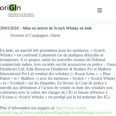
29/03/2016 – Mise en oeuvre de Scotch Whisky en Inde
Dossiers et Campagnes /Alerts
En Inde, un marché très prometteur pour les spiritueux, « Scotch
Whisky » est confronté à plusieurs cas de pratiques déloyales et
trompeuses. A ce propos, selon les nouvelles normes du Tribunal
commerciale indien, trois sociétés ont été poursuivies en justice – Oasis
Distilleries Ltd, Adie Broswon Distilleries & Bottlers Pvt et Malbros
International Pvt Ltd vendant des whiskies (« Royal Arms », « Blue
Patrol » et « Malbros ») avec les mentions « Scotch » « Scotch Whisky
» et « Scotland » sur les étiquettes. En février, la Cour de justice a
interdit aux défendeurs à l’action de vendre en Inde des whiskies non
conformes avec le cahier des charges de l’IG et faisant référence à
l’Ecosse (« Scotch Whisky » est protégé par la loi indienne des IG).
Plus d’information (en anglais) @
http://www.scotch-
whisky.org.uk/news-publications/blog/legal-breakthrough-for-scotch-