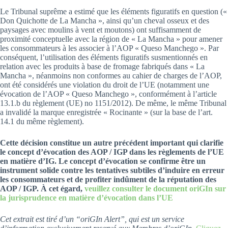
Le Tribunal suprême a estimé que les éléments figuratifs en question («
Don Quichotte de La Mancha », ainsi qu’un cheval osseux et des
paysages avec moulins à vent et moutons) ont suffisamment de
proximité conceptuelle avec la région de « La Mancha » pour amener
les consommateurs à les associer à l’AOP « Queso Manchego ». Par
conséquent, l’utilisation des éléments figuratifs susmentionnés en
relation avec les produits à base de fromage fabriqués dans « La
Mancha », néanmoins non conformes au cahier de charges de l’AOP,
ont été considérés une violation du droit de l’UE (notamment une
évocation de l’AOP « Queso Manchego », conformément à l’article
13.1.b du règlement (UE) no 1151/2012). De même, le même Tribunal
a invalidé la marque enregistrée « Rocinante » (sur la base de l’art.
14.1 du même règlement).
Cette décision constitue un autre précédent important qui clarifie
le concept d’évocation des AOP / IGP dans les règlements de l’UE
en matière d’IG. Le concept d’évocation se confirme être un
instrument solide contre les tentatives subtiles d’induire en erreur
les consommateurs et de profiter indûment de la réputation des
AOP / IGP. À cet égard,
veuillez consulter le document oriGIn sur
la jurisprudence en matière d’évocation dans l’UE
Cet extrait est tiré d’un “oriGIn Alert”, qui est un service