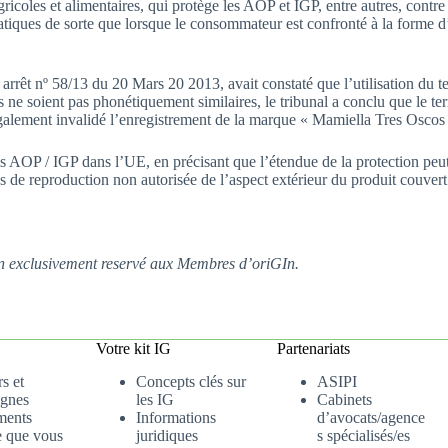
icoles et alimentaires, qui protège les AOP et IGP, entre autres, contre
pratiques de sorte que lorsque le consommateur est confronté à la forme 
 arrêt nº 58/13 du 20 Mars 20 2013, avait constaté que l’utilisation du 
ne soient pas phonétiquement similaires, le tribunal a conclu que le te
également invalidé l’enregistrement de la marque « Mamiella Tres Oscos
les AOP / IGP dans l’UE, en précisant que l’étendue de la protection peut 
as de reproduction non autorisée de l’aspect extérieur du produit couve
tion exclusivement reservé aux Membres d’oriGIn.
Votre kit IG
Partenariats
s et
Concepts clés sur
ASIPI
gnes
les IG
Cabinets
ments
Informations
d’avocats/agence
e que vous
juridiques
s spécialisés/es