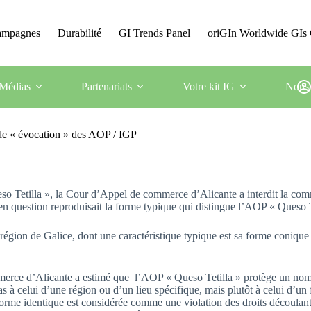
Campagnes
Durabilité
GI Trends Panel
oriGIn Worldwide GIs 
Médias
Partenariats
Votre kit IG
Nous 
de « évocation » des AOP / IGP
ueso Tetilla », la Cour d’Appel de commerce d’Alicante a interdit la c
n question reproduisait la forme typique qui distingue l’AOP « Queso T
gion de Galice, dont une caractéristique typique est sa forme conique q
mmerce d’Alicante a estimé que l’AOP « Q
ueso Tetilla
»
protège un nom 
 à celui d’une région ou d’un lieu spécifique, mais plutôt à celui d’un
rme identique est considérée comme une violation des droits découlant 