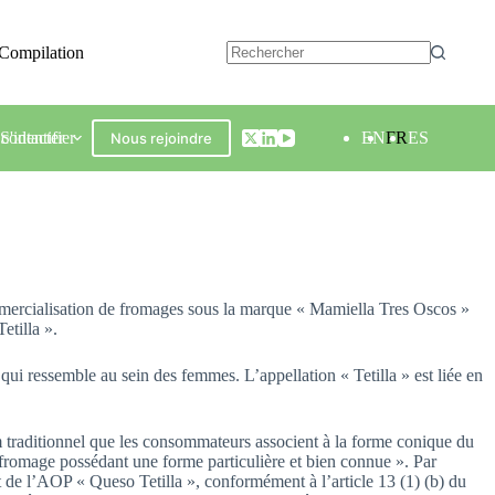
Compilation
contacter
S'identifier
EN
FR
ES
Nous rejoindre
ommercialisation de fromages sous la marque « Mamiella Tres Oscos »
etilla ».
ui ressemble au sein des femmes. L’appellation « Tetilla » est liée en
traditionnel que les consommateurs associent à la forme conique du
 fromage possédant une forme particulière et bien connue ». Par
de l’AOP « Queso Tetilla », conformément à l’article 13 (1) (b) du