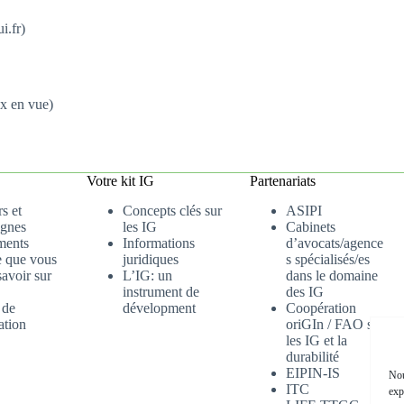
i.fr)
x en vue)
Votre kit IG
Partenariats
s et
Concepts clés sur
ASIPI
gnes
les IG
Cabinets
ments
Informations
d’avocats/agence
e que vous
juridiques
s spécialisés/es
avoir sur
L’IG: un
dans le domaine
instrument de
des IG
 de
dévelopment
Coopération
ation
oriGIn / FAO sur
les IG et la
durabilité
EIPIN-IS
Nou
ITC
exp