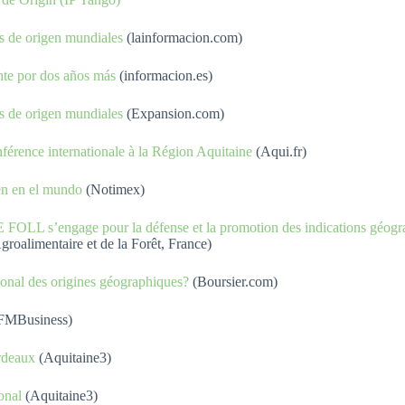
s de origen mundiales
(lainformacion.com)
nte por dos años más
(informacion.es)
s de origen mundiales
(Expansion.com)
férence internationale à la Région Aquitaine
(Aqui.fr)
en en el mundo
(Notimex)
 FOLL s’engage pour la défense et la promotion des indications géogr
roalimentaire et de la Forêt, France)
tional des origines géographiques?
(Boursier.com)
FMBusiness)
rdeaux
(Aquitaine3)
onal
(Aquitaine3)