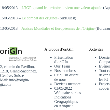
18/05/2013 –
L’IGP: quand le territoire devient une valeur ajoutée
(Aqu
15/05/2013 –
Le combat des origines
(SudOuest)
13/05/2013 –
Assises Mondiales et Européennes de l’Origine
(Bordeau
​
À propos d’oriGIn
Activités
Présentation
Dossier
d’oriGIn
Campa
Our Team
Événe
2, chemin du Pavillon,
Nos membres
Tout c
1218, Grand-Saconnex,
Ce qu’ils disent
devez s
Genève, Suisse
de nous
les IG
Mail: info@origin-
Deviens membre
Projets
gi.com
03/05/2022-
coopér
Webinaire sur les
Indications
Géographiques
en Afrique :