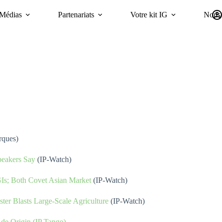
Médias
Partenariats
Votre kit IG
Nous 
Campagnes
Durabilité
GI Trends Panel
oriGIn Worldwide GIs 
rques)
peakers Say
(IP-Watch)
GIs; Both Covet Asian Market
(IP-Watch)
ter Blasts Large-Scale Agriculture
(IP-Watch)
 de Origin (IP Tango)