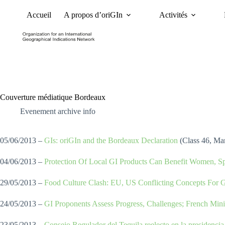
Accueil
A propos d’oriGIn
Activités
Nouvelles
Dossiers et 
Couverture médiatique Bordeaux
Evenement archive info
05/06/2013 –
GIs: oriGIn and the Bordeaux Declaration
(Class 46, Ma
04/06/2013 –
Protection Of Local GI Products Can Benefit Women, S
29/05/2013 –
Food Culture Clash: EU, US Conflicting Concepts For 
24/05/2013 –
GI Proponents Assess Progress, Challenges; French Minis
23/05/2013 –
Consejo Regulador del Tequila reelecto en la presidencia