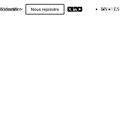
contacter
S'identifier
EN
FR
ES
Nous rejoindre
Compilation