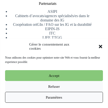
Partenariats
ASIPI
Cabinets d’avocats/agences spécialisés/es dans le
domaine des IG
Coopération oriGIn / FAO sur les IG et la durabilité
EIPIN-IS
ITC
LIFE TTGG
Université d’Alicante
Gérer le consentement aux
AfrIPI
cookies
Recevoir notre newsletter
Nous utilisons des cookies pour optimiser notre site Web et vous fournir la meilleur
experience possible.
S'inscrire
Accept
Copyright © 2026 oriGIn | Organization for an International
Geographical Indications Network -
Site web hébergé et géré
Refuser
par Esperluat
Paramètres
Terms & conditions
Cookie Policy