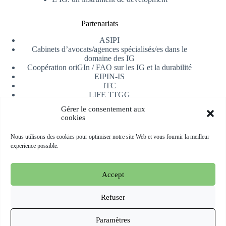
Partenariats
ASIPI
Cabinets d’avocats/agences spécialisés/es dans le
domaine des IG
Coopération oriGIn / FAO sur les IG et la durabilité
EIPIN-IS
ITC
LIFE TTGG
Université d’Alicante
Gérer le consentement aux
AfrIPI
cookies
Recevoir notre newsletter
Nous utilisons des cookies pour optimiser notre site Web et vous fournir la meilleur
experience possible.
S'inscrire
Accept
Copyright © 2026 oriGIn | Organization for an International
Geographical Indications Network -
Site web hébergé et géré
Refuser
par Esperluat
Paramètres