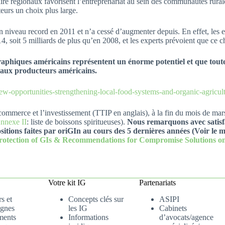
e régionaux favorisent l’entreprenariat au sein des communautés rurales 
eurs un choix plus large.
n niveau record en 2011 et n’a cessé d’augmenter depuis. En effet, les 
4, soit 5 milliards de plus qu’en 2008, et les experts prévoient que ce ch
raphiques américains représentent un énorme potentiel et que toute
e aux producteurs américains.
ew-opportunities-strengthening-local-food-systems-and-organic-agric
le commerce et l’investissement (TTIP en anglais), à la fin du mois de 
nnexe II
: liste de boissons spiritueuses).
Nous remarquons avec satisfa
positions faites par oriGIn au cours des 5 dernières années (Voir le
 Protection of GIs & Recommendations for Compromise Solutions on
Votre kit IG
Partenariats
s et
Concepts clés sur
ASIPI
gnes
les IG
Cabinets
ments
Informations
d’avocats/agence