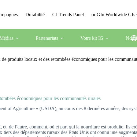
Campagnes
Durabilité
GI Trends Panel
oriGIn Worldwide GIs 
Médias
Partenariats
Votre kit IG
Nous 
 de produits locaux et des retombées économiques pour les communaut
etombées économiques pour les communautés rurales
ent of Agriculture » (USDA), au cours des 8 dernières années, des syst
, et, de l’autre, comment, où et part qui la nourriture est produite. Ils
 deux-tiers des départements ruraux des Etats-Unis ont connu une augme