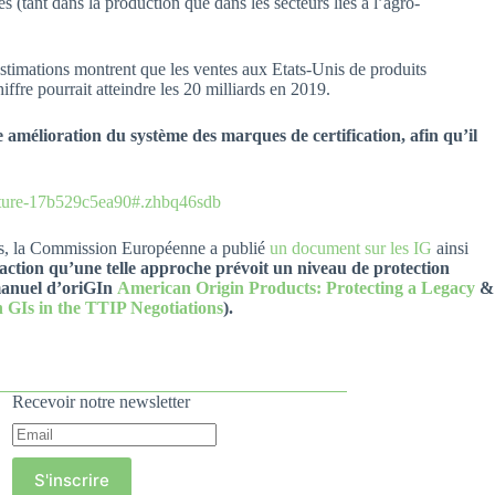
(tant dans la production que dans les secteurs liés à l’agro-
estimations montrent que les ventes aux Etats-Unis de produits
iffre pourrait atteindre les 20 milliards en 2019.
 amélioration du système des marques de certification, afin qu’il
ulture-17b529c5ea90#.zhbq46sdb
mars, la Commission Européenne a publié
un document sur les IG
ainsi
ction qu’une telle approche prévoit un niveau de protection
 manuel d’oriGIn
American Origin Products: Protecting a Legacy
&
 GIs in the TTIP Negotiations
).
Recevoir notre newsletter
S'inscrire