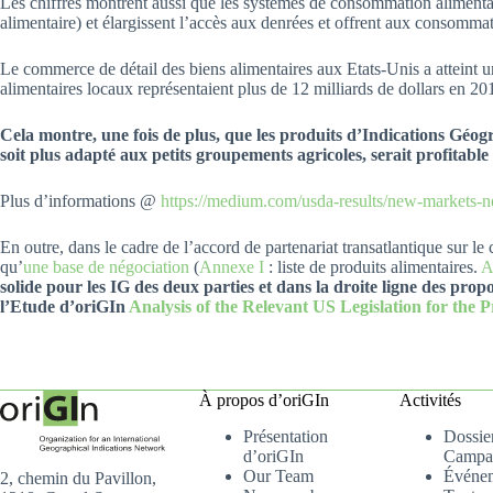
Les chiffres montrent aussi que les systèmes de consommation alimentair
alimentaire) et élargissent l’accès aux denrées et offrent aux consommat
Le commerce de détail des biens alimentaires aux Etats-Unis a atteint u
alimentaires locaux représentaient plus de 12 milliards de dollars en 201
Cela montre, une fois de plus, que les produits d’Indications Géog
soit plus adapté aux petits groupements agricoles, serait profitabl
Plus d’informations @
https://medium.com/usda-results/new-markets-n
En outre, dans le cadre de l’accord de partenariat transatlantique sur 
qu’
une base de négociation
(
Annexe I
: liste de produits alimentaires.
A
solide pour les IG des deux parties et dans la droite ligne des pro
l’Etude d’oriGIn
Analysis of the Relevant US Legislation for the
À propos d’oriGIn
Activités
Présentation
Dossier
d’oriGIn
Campa
Our Team
Événe
2, chemin du Pavillon,