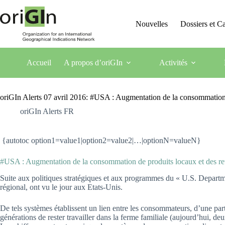
Nouvelles
Dossiers et 
Accueil
A propos d’oriGIn
Activités
oriGIn Alerts 07 avril 2016: #USA : Augmentation de la consommation
oriGIn Alerts FR
{autotoc option1=value1|option2=value2|…|optionN=valueN}
#USA : Augmentation de la consommation de produits locaux et des r
Suite aux politiques stratégiques et aux programmes du « U.S. Departm
régional, ont vu le jour aux Etats-Unis.
De tels systèmes établissent un lien entre les consommateurs, d’une part
générations de rester travailler dans la ferme familiale (aujourd’hui,