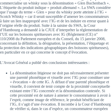
commercialise un whisky sous la dénomination « Glen Buchenbach ».
L’étiquette du produit indique « produit allemand ». La SWA considère
que l’usage du terme « Glen » pour du whisky porte atteinte à l’IG «
Scotch Whisky » car il serait susceptible d’amener les consommateurs
à faire un lien inapproprié avec l’IG et de les induire en erreur quant à
l’origine réelle du produit. Suite à la saisine du SWA, la Cour
d’Hambourg a demandé à la CJUE d’interpréter la réglementation de
l’UE sur les boissons spiritueuses avec IG (Règlement (CE) n°
110/2008 du Parlement européen et du Conseil, du 15 janvier 2008,
concernant la définition, la désignation, la présentation, l’étiquetage et
la protection des indications géographiques des boissons spiritueuses),
en particulier en ce qui concerne le concept d’évocation.
L’Avocat Général a publié des conclusions intéressantes :
La dénomination litigieuse ne doit pas nécessairement présenter
une parenté phonétique et visuelle avec l’IG pour constituer une
« évocation » de cette IG. À défaut d’une parenté phonétique et
visuelle, il convient de tenir compte de la proximité conceptuelle
existant entre l’IG concernée et la dénomination contestée. Si
cette proximité est de nature à amener le consommateur à avoir à
l’esprit, comme image de référence, le produit bénéficiant de
l’IG, il s’agit d’une évocation. Il incombe à la Cour d’Hambourg
de vérifier si, dans le cas d’espèce, un consommateur européen