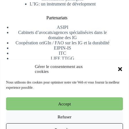
L’IG: un instrument de dévelopment
Partenariats
ASIPI
Cabinets d’avocats/agences spécialisés/es dans le
domaine des IG
Coopération oriGIn / FAO sur les IG et la durabilité
EIPIN-IS
ITC
LIFE TTGG
Université d’Alicante
Gérer le consentement aux
AfrIPI
cookies
Recevoir notre newsletter
Nous utilisons des cookies pour optimiser notre site Web et vous fournir la meilleur
experience possible.
S'inscrire
Accept
Copyright © 2026 oriGIn | Organization for an International
Geographical Indications Network -
Site web hébergé et géré
Refuser
par Esperluat