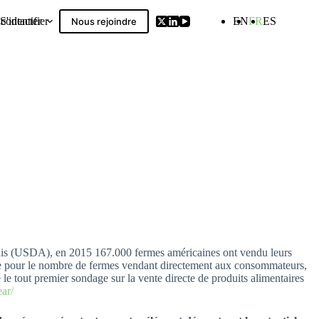
contacter
S'identifier
EN
FR
ES
Nous rejoindre
Compilation
-Unis (USDA), en 2015 167.000 fermes américaines ont vendu leurs
mière pour le nombre de fermes vendant directement aux consommateurs,
 le tout premier sondage sur la vente directe de produits alimentaires
ar/