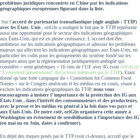
problèmes juridiques rencontrés en Chine par les indications
géographiques européennes figurant dans la liste.
Sur l’
accord de partenariat transatlantique (sigle anglais : TTIP)
avec les États- Unis
, oriGIn a souligné le fait que le TTIP représente
aussi une opportunité pour le secteur des indications géographiques
aux États-Unis, qui est en pleine croissance. L’accord doit être
ambitieux sur les indications géographiques et adresser les problèmes
majeurs qui affectent les indications géographiques aux États-Unis, en
particulier les coûts pour les groupements du système fondé sur les
marques ainsi que la réglementation juridiquement ambigüe qui
considère « semi génériques » 16 vins de l’UE avec IG (voir
oriGIn @
“Événement présentations” des acteurs intéressés par le TTIP
). Etant
donné qu’une forte campagne du « Consortium for Common Food
Names » sur le Congrès américain et les médias est en cours, visant à
exclure les indications géographiques du TTIP,
nous vous
encourageons à insister l’ importance de la protection des IG aux
États-Unis , dans l’intérêt des consommateurs et des producteurs,
avec la presse et les médias en général à la fois dans vos pays et
aux États-Unis. De notre coté, oriGIn organisera cette année à
Washington un événement de sensibilisation à l’importance des IG
(en mai ou en Juin, dates à confirmer).
En dépit des risques posés par le TTP (voir ci-dessus), accord que le