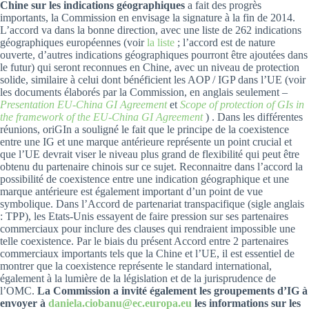
Chine
sur les indications géographiques
a fait des progrès
importants, la Commission en envisage la signature à la fin de 2014.
L’accord va dans la bonne direction, avec une liste de 262 indications
géographiques européennes (voir
la liste
; l’accord est de nature
ouverte, d’autres indications géographiques pourront être ajoutées dans
le futur) qui seront reconnues en Chine, avec un niveau de protection
solide, similaire à celui dont bénéficient les AOP / IGP dans l’UE (voir
les documents élaborés par la Commission, en anglais seulement –
Presentation EU-China GI Agreement
et
Scope of protection of GIs in
the framework of the EU-China GI Agreement
) . Dans les différentes
réunions, oriGIn a souligné le fait que le principe de la coexistence
entre une IG et une marque antérieure représente un point crucial et
que l’UE devrait viser le niveau plus grand de flexibilité qui peut être
obtenu du partenaire chinois sur ce sujet. Reconnaitre dans l’accord la
possibilité de coexistence entre une indication géographique et une
marque antérieure est également important d’un point de vue
symbolique. Dans l’Accord de partenariat transpacifique (sigle anglais
: TPP), les Etats-Unis essayent de faire pression sur ses partenaires
commerciaux pour inclure des clauses qui rendraient impossible une
telle coexistence. Par le biais du présent Accord entre 2 partenaires
commerciaux importants tels que la Chine et l’UE, il est essentiel de
montrer que la coexistence représente le standard international,
également à la lumière de la législation et de la jurisprudence de
l’OMC.
La Commission a invité également les groupements d’IG à
envoyer à
daniela.ciobanu@ec.europa.eu
les informations sur les