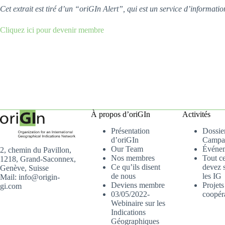
Cet extrait est tiré d’un “oriGIn Alert”, qui est un service d’informa
Cliquez ici pour devenir membre
À propos d’oriGIn
Activités
Présentation
Dossier
d’oriGIn
Campa
Our Team
Événe
2, chemin du Pavillon,
Nos membres
Tout c
1218, Grand-Saconnex,
Ce qu’ils disent
devez s
Genève, Suisse
de nous
les IG
Mail: info@origin-
Deviens membre
Projets
gi.com
03/05/2022-
coopér
Webinaire sur les
Indications
Géographiques