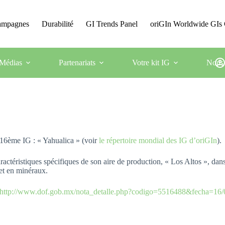
Campagnes
Durabilité
GI Trends Panel
oriGIn Worldwide GIs 
Médias
Partenariats
Votre kit IG
Nous 
16ème IG : « Yahualica » (voir
le répertoire mondial des IG d’oriGIn
).
ractéristiques spécifiques de son aire de production, « Los Altos », dans 
 et en minéraux.
http://www.dof.gob.mx/nota_detalle.php?codigo=5516488&fecha=16/