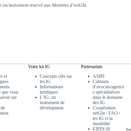
tion exclusivement reservé aux Membres d’oriGIn.
Votre kit IG
Partenariats
s et
Concepts clés sur
ASIPI
gnes
les IG
Cabinets
ments
Informations
d’avocats/agence
e que vous
juridiques
s spécialisés/es
avoir sur
L’IG: un
dans le domaine
instrument de
des IG
 de
dévelopment
Coopération
ation
oriGIn / FAO sur
les IG et la
durabilité
EIPIN-IS
Nou