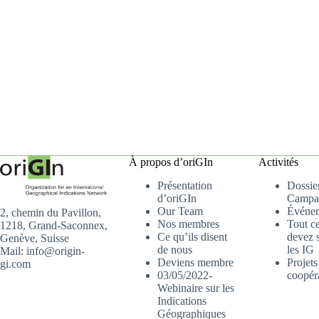
À propos d’oriGIn
Activités
Présentation
Dossier
d’oriGIn
Campa
Our Team
Événe
2, chemin du Pavillon,
Nos membres
Tout c
1218, Grand-Saconnex,
Ce qu’ils disent
devez s
Genève, Suisse
de nous
les IG
Mail: info@origin-
Deviens membre
Projets
gi.com
03/05/2022-
coopér
Webinaire sur les
Indications
Géographiques