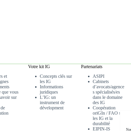
Votre kit IG
Partenariats
s et
Concepts clés sur
ASIPI
gnes
les IG
Cabinets
ments
Informations
d’avocats/agence
e que vous
juridiques
s spécialisés/es
avoir sur
L’IG: un
dans le domaine
instrument de
des IG
 de
dévelopment
Coopération
ation
oriGIn / FAO sur
les IG et la
durabilité
EIPIN-IS
Nou