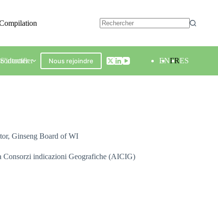
Compilation
contacter
S'identifier
EN
FR
ES
Nous rejoindre
ctor, Ginseng Board of WI
ana Consorzi indicazioni Geografiche (AICIG)