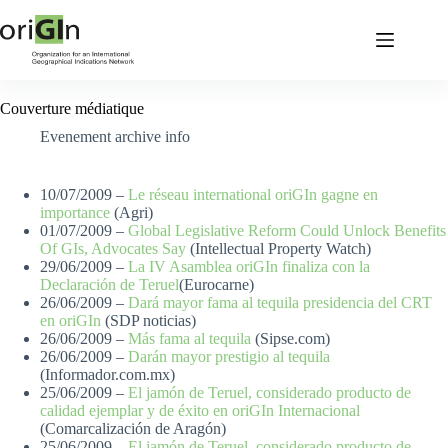
Couverture médiatique
Evenement archive info
10/07/2009 –
Le réseau international oriGIn gagne en
importance
(Agri)
01/07/2009 –
Global Legislative Reform Could Unlock Benefits
Of GIs, Advocates Say
(Intellectual Property Watch)
29/06/2009 –
La IV Asamblea oriGIn finaliza con la
Declaración de Teruel
(Eurocarne)
26/06/2009 –
Dará mayor fama al tequila presidencia del CRT
en oriGIn
(SDP noticias)
26/06/2009 –
Más fama al tequila
(Sipse.com)
26/06/2009 –
Darán mayor prestigio al tequila
(Informador.com.mx)
25/06/2009 –
El jamón de Teruel, considerado producto de
calidad ejemplar y de éxito en oriGIn Internacional
(Comarcalización de Aragón)
25/06/2009 –
El jamón de Teruel, considerado producto de