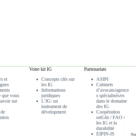
Votre kit IG
Partenariats
s et
Concepts clés sur
ASIPI
gnes
les IG
Cabinets
ments
Informations
d’avocats/agence
e que vous
juridiques
s spécialisés/es
avoir sur
L’IG: un
dans le domaine
instrument de
des IG
 de
dévelopment
Coopération
ation
oriGIn / FAO sur
les IG et la
durabilité
EIPIN-IS
Nou