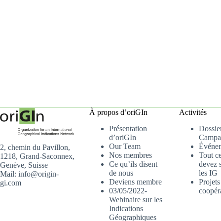
À propos d’oriGIn
Activités
Présentation
Dossier
d’oriGIn
Campa
Our Team
Événe
2, chemin du Pavillon,
Nos membres
Tout c
1218, Grand-Saconnex,
Ce qu’ils disent
devez s
Genève, Suisse
de nous
les IG
Mail: info@origin-
Deviens membre
Projets
gi.com
03/05/2022-
coopér
Webinaire sur les
Indications
Géographiques