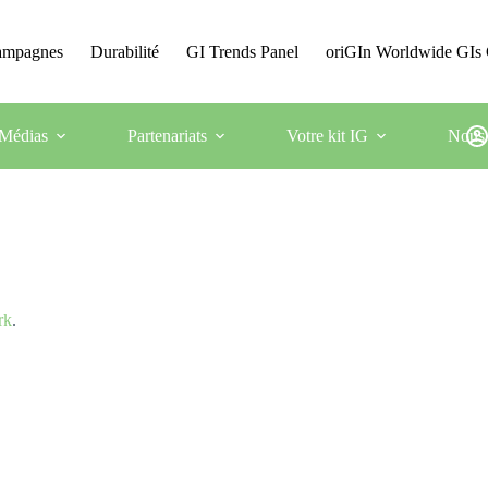
Campagnes
Durabilité
GI Trends Panel
oriGIn Worldwide GIs 
Médias
Partenariats
Votre kit IG
Nous 
rk
.